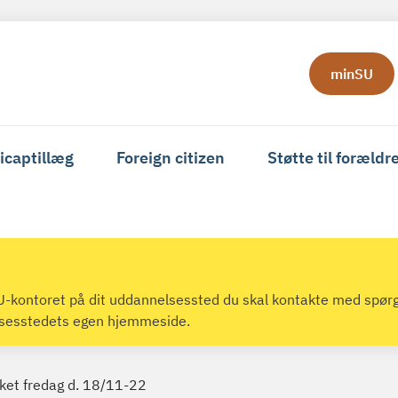
minSU
icaptillæg
Foreign citizen
Støtte til forældr
 SU-kontoret på dit uddannelsessted du skal kontakte med spør
lsesstedets egen hjemmeside.
kket fredag d. 18/11-22