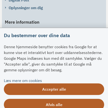
Oplysninger om dig
Mere information
Links
Du bestemmer over dine data
Om SU
Denne hjemmeside benytter cookies fra Google for at
Spørgsmål og svar
kunne vise et interaktivt kort over uddannelsesstederne.
Kontakt
Google Maps indlæses kun med dit samtykke. Vælger du
Paragraffer
"Accepter alle", giver du samtykke til at Google må
gemme oplysninger om dit besøg.
Om su.dk
Læs mere om cookies
Tilgængelighedserklæring
Accepter alle
Om su.dk
Ris og ros
Afvis alle