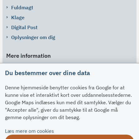
Fuldmagt
Klage
Digital Post
Oplysninger om dig
Mere information
Links
Du bestemmer over dine data
Om SU
Denne hjemmeside benytter cookies fra Google for at
Spørgsmål og svar
kunne vise et interaktivt kort over uddannelsesstederne.
Kontakt
Google Maps indlæses kun med dit samtykke. Vælger du
Paragraffer
"Accepter alle", giver du samtykke til at Google må
gemme oplysninger om dit besøg.
Om su.dk
Læs mere om cookies
Tilgængelighedserklæring