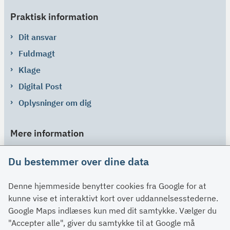
Praktisk information
Dit ansvar
Fuldmagt
Klage
Digital Post
Oplysninger om dig
Mere information
Links
Du bestemmer over dine data
Om SU
Denne hjemmeside benytter cookies fra Google for at
Spørgsmål og svar
kunne vise et interaktivt kort over uddannelsesstederne.
Kontakt
Google Maps indlæses kun med dit samtykke. Vælger du
Paragraffer
"Accepter alle", giver du samtykke til at Google må