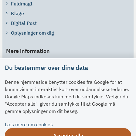
Fuldmagt
Klage
Digital Post
Oplysninger om dig
Mere information
Links
Du bestemmer over dine data
Om SU
Denne hjemmeside benytter cookies fra Google for at
Spørgsmål og svar
kunne vise et interaktivt kort over uddannelsesstederne.
Kontakt
Google Maps indlæses kun med dit samtykke. Vælger du
Paragraffer
"Accepter alle", giver du samtykke til at Google må
gemme oplysninger om dit besøg.
Om su.dk
Læs mere om cookies
Tilgængelighedserklæring
Accepter alle