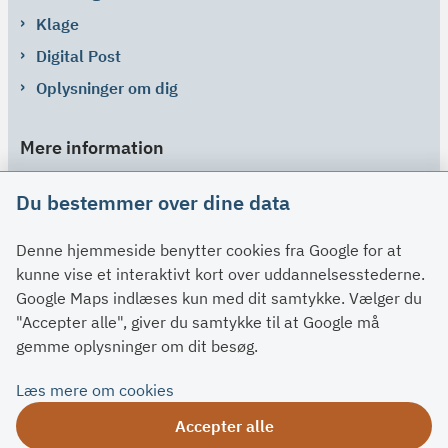
Klage
Digital Post
Oplysninger om dig
Mere information
Links
Du bestemmer over dine data
Om SU
Denne hjemmeside benytter cookies fra Google for at
Spørgsmål og svar
kunne vise et interaktivt kort over uddannelsesstederne.
Kontakt
Google Maps indlæses kun med dit samtykke. Vælger du
Paragraffer
"Accepter alle", giver du samtykke til at Google må
gemme oplysninger om dit besøg.
Om su.dk
Læs mere om cookies
Tilgængelighedserklæring
Accepter alle
Om su.dk