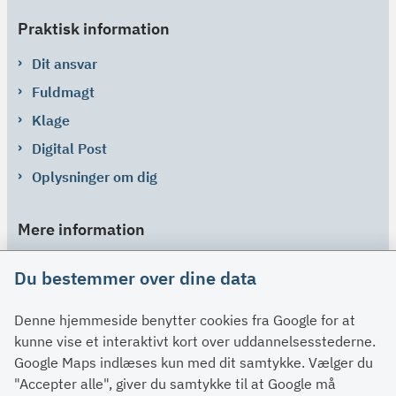
Praktisk information
Dit ansvar
Fuldmagt
Klage
Digital Post
Oplysninger om dig
Mere information
Links
Du bestemmer over dine data
Om SU
Denne hjemmeside benytter cookies fra Google for at
Spørgsmål og svar
kunne vise et interaktivt kort over uddannelsesstederne.
Kontakt
Google Maps indlæses kun med dit samtykke. Vælger du
Paragraffer
"Accepter alle", giver du samtykke til at Google må