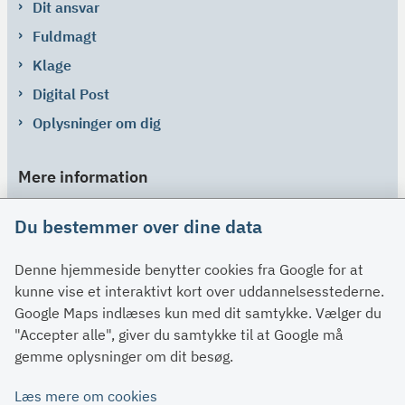
Dit ansvar
Fuldmagt
Klage
Digital Post
Oplysninger om dig
Mere information
Links
Du bestemmer over dine data
Om SU
Denne hjemmeside benytter cookies fra Google for at
Spørgsmål og svar
kunne vise et interaktivt kort over uddannelsesstederne.
Kontakt
Google Maps indlæses kun med dit samtykke. Vælger du
Paragraffer
"Accepter alle", giver du samtykke til at Google må
gemme oplysninger om dit besøg.
Om su.dk
Læs mere om cookies