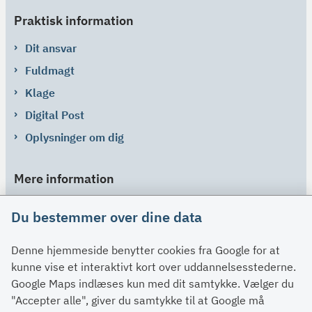
Praktisk information
Dit ansvar
Fuldmagt
Klage
Digital Post
Oplysninger om dig
Mere information
Links
Du bestemmer over dine data
Om SU
Denne hjemmeside benytter cookies fra Google for at
Spørgsmål og svar
kunne vise et interaktivt kort over uddannelsesstederne.
Kontakt
Google Maps indlæses kun med dit samtykke. Vælger du
Paragraffer
"Accepter alle", giver du samtykke til at Google må