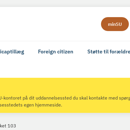
minSU
icaptillæg
Foreign citizen
Støtte til forældr
 SU-kontoret på dit uddannelsessted du skal kontakte med spør
lsesstedets egen hjemmeside.
kket 103