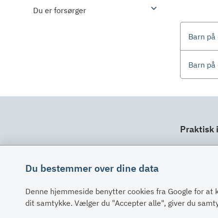
Du er forsørger
Barn på 
Barn på 
Praktisk 
Dit ansv
Fuldma
Du bestemmer over dine data
Klage
Denne hjemmeside benytter cookies fra Google for at 
Digital 
dit samtykke. Vælger du "Accepter alle", giver du sam
Oplysni