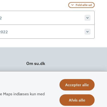
Fold alle ud
22
 2022
Om su.dk
Tilgængelighedserklæring
Om su.dk
Accepter alle
Ris og ros
gle Maps indlæses kun med
Afvis alle