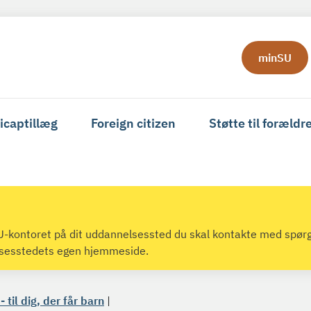
minSU
icaptillæg
Foreign citizen
Støtte til forældr
 SU-kontoret på dit uddannelsessted du skal kontakte med spør
lsesstedets egen hjemmeside.
 til dig, der får barn