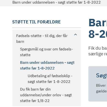
Barn under uddannelsen - søgt støtte før 1-8-2022
Bar
STØTTE TIL FORÆLDRE
8-2
Fødsels-støtte - til dig, der får
barn
Fik du ba
Spørgsmål og svar om fødsels-
særlige r
støtte
Barn under uddannelsen - søgt
støtte før 1-8-2022
Søgt
Udbetaling af fødselsklip -
søgt støtte før 1-8-2022
Bliver
Du fik barn før din
gælde
uddannelse/under orlov - søgt
støtte før 1/8-22