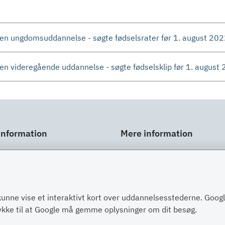
en ungdomsuddannelse - søgte fødselsrater før 1. august 20
en videregående uddannelse - søgte fødselsklip før 1. august
information
Mere information
ar
Links
gt
Om SU
Spørgsmål og svar
kunne vise et interaktivt kort over uddannelsesstederne. Goo
Post
Kontakt
tykke til at Google må gemme oplysninger om dit besøg.
nger om dig
Paragraffer