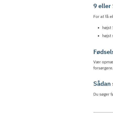
9 elle
For at få e
højst
højst 
Fødsels
Vær opmærk
forsørgere
Sådan 
Du søger f