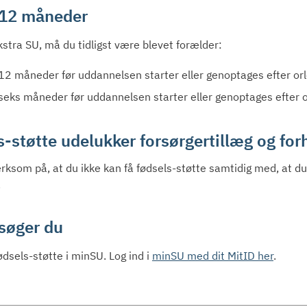
r 12 måneder
kstra SU, må du tidligst være blevet forælder:
 12 måneder før uddannelsen starter eller genoptages efter orl
seks måneder før uddannelsen starter eller genoptages efter or
-støtte udelukker forsørgertillæg og for
som på, at du ikke kan få fødsels-støtte samtidig med, at du m
.
søger du
ødsels-støtte i minSU. Log ind i
minSU med dit MitID her
.