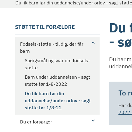
Du fik barn før din uddannelse/under orlov - søgt støtt
Du 
STØTTE TIL FORÆLDRE
- s
Fødsels-støtte - til dig, der får
barn
Du har mu
Spørgsmål og svar om fødsels-
uddannels
støtte
Barn under uddannelsen - søgt
støtte før 1-8-2022
To r
Du fik barn før din
uddannelse/under orlov - søgt
Har du
støtte før 1/8-22
2022 e
Du er forsørger