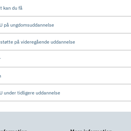
t kan du få
SU på ungdomsuddannelse
-støtte på videregående uddannelse
r
n
U under tidligere uddannelse