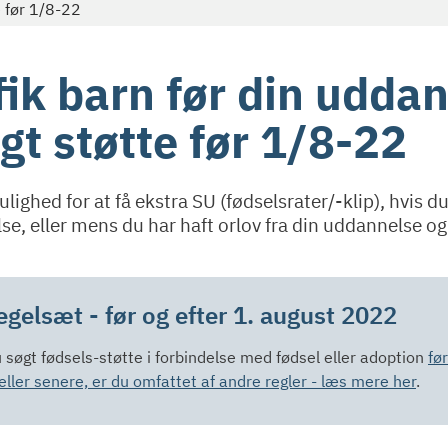
e før 1/8-22
fik barn før din udda
øgt støtte før 1/8-22
lighed for at få ekstra SU (fødselsrater/-klip), hvis du
e, eller mens du har haft orlov fra din uddannelse og
egelsæt - før og efter 1. august 2022
 søgt fødsels-støtte i forbindelse med fødsel eller adoption
fø
ller senere, er du omfattet af andre regler - læs mere her
.