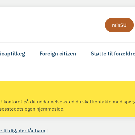
minSU
icaptillæg
Foreign citizen
Støtte til forældr
 SU-kontoret på dit uddannelsessted du skal kontakte med spør
lsesstedets egen hjemmeside.
 til dig, der får barn