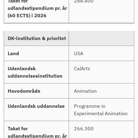
288.400
Udenlandsk
uddannelse
Takst
for
udlandsstipendium
pr.
USA
år
(60
CalArts
ECTS)
i
2026
Animation
Programme in
Experimental Animation
266.300