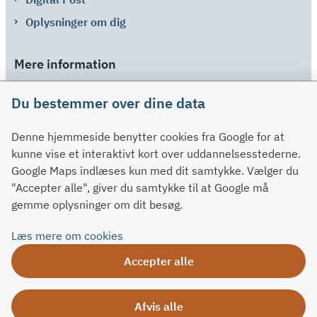
Oplysninger om dig
Mere information
Links
Du bestemmer over dine data
Om SU
Denne hjemmeside benytter cookies fra Google for at
Spørgsmål og svar
kunne vise et interaktivt kort over uddannelsesstederne.
Kontakt
Google Maps indlæses kun med dit samtykke. Vælger du
Paragraffer
"Accepter alle", giver du samtykke til at Google må
gemme oplysninger om dit besøg.
Om su.dk
Læs mere om cookies
Tilgængelighedserklæring
Accepter alle
Om su.dk
Ris og ros
Afvis alle