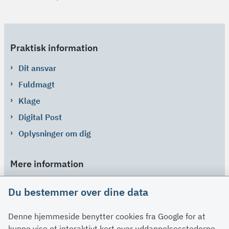
Praktisk information
Dit ansvar
Fuldmagt
Klage
Digital Post
Oplysninger om dig
Mere information
Links
Du bestemmer over dine data
Om SU
Denne hjemmeside benytter cookies fra Google for at
Spørgsmål og svar
kunne vise et interaktivt kort over uddannelsesstederne.