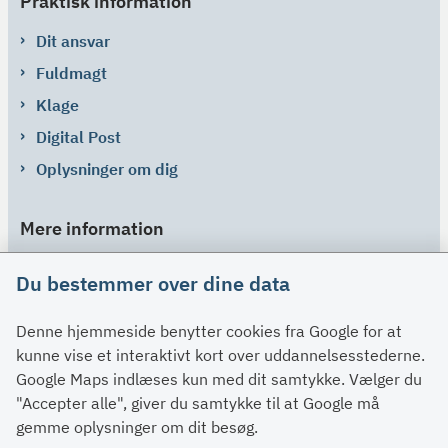
Praktisk information
Dit ansvar
Fuldmagt
Klage
Digital Post
Oplysninger om dig
Mere information
Links
Du bestemmer over dine data
Om SU
Denne hjemmeside benytter cookies fra Google for at
Spørgsmål og svar
kunne vise et interaktivt kort over uddannelsesstederne.
Kontakt
Google Maps indlæses kun med dit samtykke. Vælger du
Paragraffer
"Accepter alle", giver du samtykke til at Google må
gemme oplysninger om dit besøg.