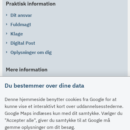
Praktisk information
Dit ansvar
Fuldmagt
Klage
Digital Post
Oplysninger om dig
Mere information
Links
Du bestemmer over dine data
Om SU
Denne hjemmeside benytter cookies fra Google for at
Spørgsmål og svar
kunne vise et interaktivt kort over uddannelsesstederne.
Kontakt
Google Maps indlæses kun med dit samtykke. Vælger du
Paragraffer
"Accepter alle", giver du samtykke til at Google må
gemme oplysninger om dit besøg.