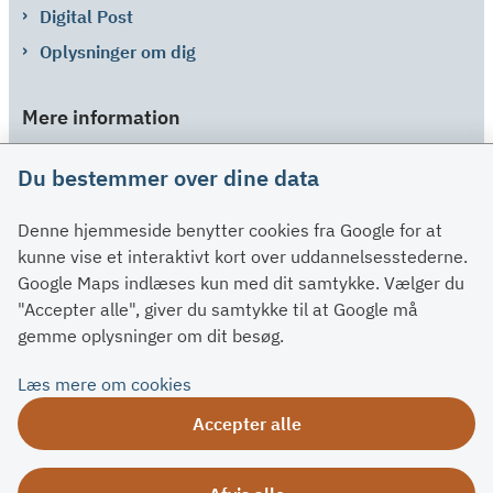
Digital Post
Oplysninger om dig
Mere information
Links
Du bestemmer over dine data
Om SU
Denne hjemmeside benytter cookies fra Google for at
Spørgsmål og svar
kunne vise et interaktivt kort over uddannelsesstederne.
Kontakt
Google Maps indlæses kun med dit samtykke. Vælger du
Paragraffer
"Accepter alle", giver du samtykke til at Google må
gemme oplysninger om dit besøg.
Om su.dk
Læs mere om cookies
Tilgængelighedserklæring
Accepter alle
Om su.dk
Ris og ros