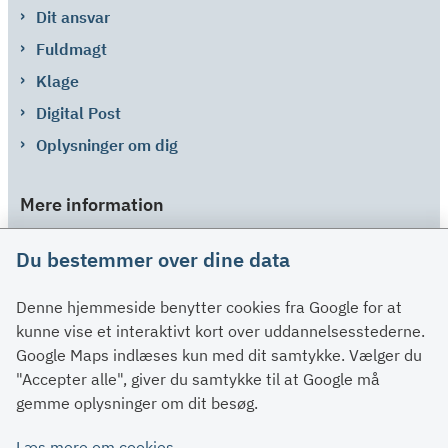
Dit ansvar
Fuldmagt
Klage
Digital Post
Oplysninger om dig
Mere information
Links
Du bestemmer over dine data
Om SU
Denne hjemmeside benytter cookies fra Google for at
Spørgsmål og svar
kunne vise et interaktivt kort over uddannelsesstederne.
Kontakt
Google Maps indlæses kun med dit samtykke. Vælger du
Paragraffer
"Accepter alle", giver du samtykke til at Google må
gemme oplysninger om dit besøg.
Om su.dk
Læs mere om cookies