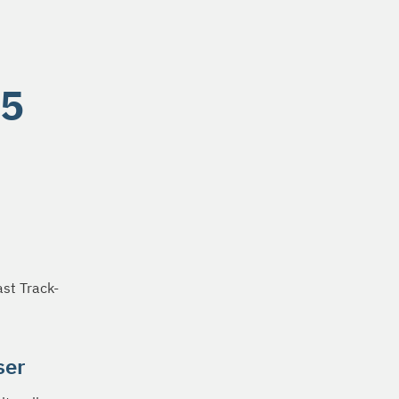
25
ast Track-
ser