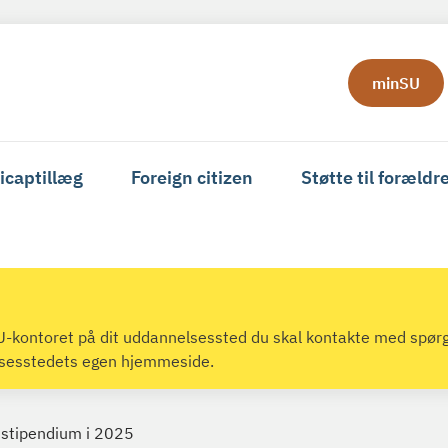
minSU
icaptillæg
Foreign citizen
Støtte til forældr
 SU-kontoret på dit uddannelsessted du skal kontakte med spør
lsesstedets egen hjemmeside.
sstipendium i 2025