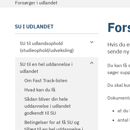
Forsørger i udlandet
For
SU I UDLANDET
SU til udlandsophold
Hvis du e
(studieophold/udveksling)
sende ny 
SU til en hel uddannelse i
Du kan få 
udlandet
søger supp
Om Fast Track-listen
Du skal ku
Hvad kan du få
Dokumentat
Sådan bliver din hele
uddannelse i udlandet
at du
godkendt til SU
antal
Betingelser for at få SU og
tillæg til en hel uddannelse i