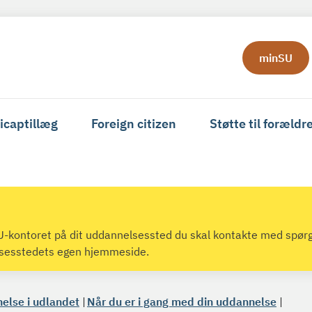
minSU
icaptillæg
Foreign citizen
Støtte til forældr
 SU-kontoret på dit uddannelsessted du skal kontakte med spør
lsesstedets egen hjemmeside.
nelse i udlandet
Når du er i gang med din uddannelse