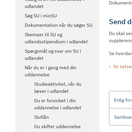
Dokumentat
udlandet
Søg SU i minSU
Send d
Dokumentation når du søger SU
Du skal se
Skemaer til SU og
supplerend
udlandsstipendium i udlandet
Spørgsmål og svar om SU i
Se hvordan
udlandet
Se satse
Når du er i gang med din
uddannelse
Studieaktivitet, når du
læser i udlandet
Enlig fo
Du er forsinket i din
uddannelse i udlandet
Samboen
Slutlån
Du skifter uddannelse