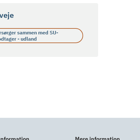
veje
rsørger sammen med SU-
dtager - udland
information
Mere information