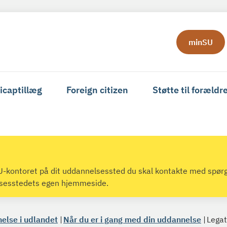
minSU
icaptillæg
Foreign citizen
Støtte til forældr
 SU-kontoret på dit uddannelsessted du skal kontakte med spør
lsesstedets egen hjemmeside.
nelse i udlandet
Når du er i gang med din uddannelse
Legat