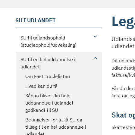
Leg
SU I UDLANDET
SU til udlandsophold
Udlandsst
(studieophold/udveksling)
udlandet
SU til en hel uddannelse i
Dit udlands
udlandet
udlandssti
faktura/kvi
Om Fast Track-listen
Hvad kan du få
Får du deru
kost og log
Sådan bliver din hele
uddannelse i udlandet
godkendt til SU
Skat og
Betingelser for at få SU og
tillæg til en hel uddannelse i
Skattestyr
udlandet