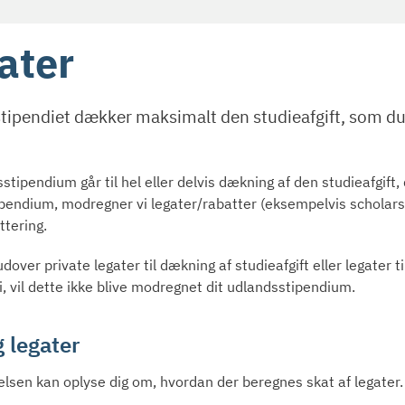
ater
ipendiet dækker maksimalt den studieafgift, som du f
stipendium går til hel eller delvis dækning af den studieafgift, 
pendium, modregner vi legater/rabatter (eksempelvis scholarsh
ttering.
dover private legater til dækning af studieafgift eller legater t
i, vil dette ikke blive modregnet dit udlandsstipendium.
 legater
elsen kan oplyse dig om, hvordan der beregnes skat af legater.