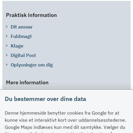
Praktisk information
Dit ansvar
Fuldmagt
Klage
Digital Post
Oplysninger om dig
Mere information
Links
Du bestemmer over dine data
Om SU
Denne hjemmeside benytter cookies fra Google for at
Spørgsmål og svar
kunne vise et interaktivt kort over uddannelsesstederne.
Kontakt
Google Maps indlæses kun med dit samtykke. Vælger du
Paragraffer