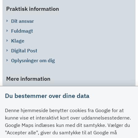
Praktisk information
Dit ansvar
Fuldmagt
Klage
Digital Post
Oplysninger om dig
Mere information
Links
Du bestemmer over dine data
Om SU
Denne hjemmeside benytter cookies fra Google for at
Spørgsmål og svar
kunne vise et interaktivt kort over uddannelsesstederne.
Kontakt
Google Maps indlæses kun med dit samtykke. Vælger du
Paragraffer
"Accepter alle", giver du samtykke til at Google må