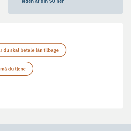
siden af din SU her
r du skal betale lån tilbage
må du tjene