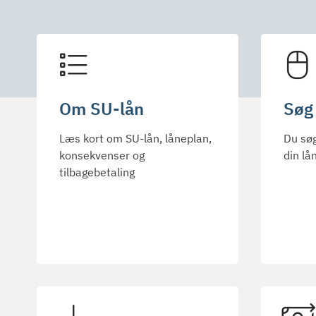
Om SU-lån
Søg
Læs kort om SU-lån, låneplan,
Du sø
konsekvenser og
din lå
tilbagebetaling