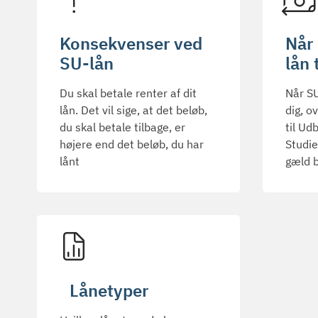
Konsekvenser ved
Når 
SU-lån
lån 
Du skal betale renter af dit
Når SU
lån. Det vil sige, at det beløb,
dig, o
du skal betale tilbage, er
til Ud
højere end det beløb, du har
Studie
lånt
gæld b
Lånetyper