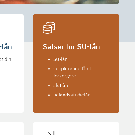
-lån
Satser for SU-lån
dt din
SU-lån
supplerende lån til
forsørgere
slutlån
udlandsstudielån