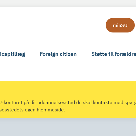
minSU
icaptillæg
Foreign citizen
Støtte til forældr
 SU-kontoret på dit uddannelsessted du skal kontakte med spør
lsesstedets egen hjemmeside.