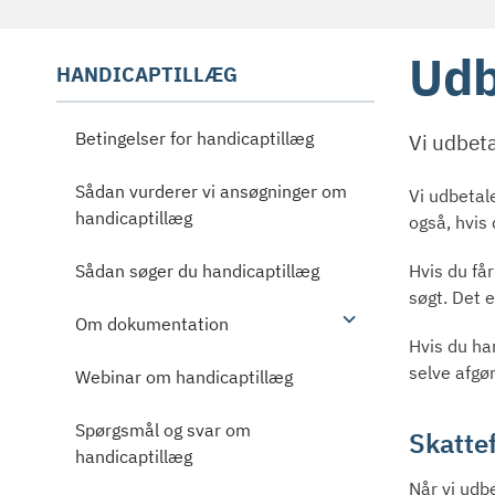
Udb
HANDICAPTILLÆG
Betingelser for handicaptillæg
Vi udbet
Sådan vurderer vi ansøgninger om
Vi udbetal
handicaptillæg
også, hvis 
Hvis du få
Sådan søger du handicaptillæg
søgt. Det 
Om dokumentation
Hvis du har
selve afgø
Webinar om handicaptillæg
Spørgsmål og svar om
Skattef
handicaptillæg
Når vi udbe