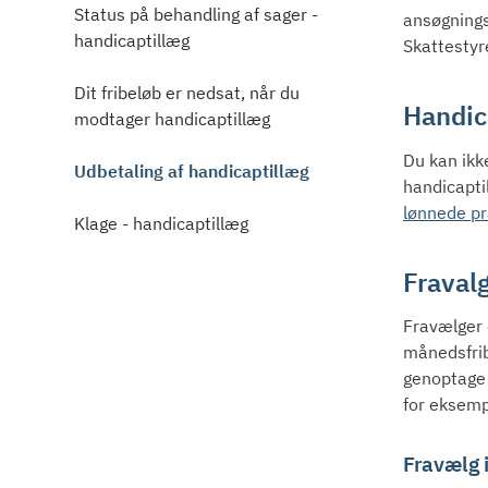
Status på behandling af sager -
ansøgnings
handicaptillæg
Skattestyre
Dit fribeløb er nedsat, når du
Handic
modtager handicaptillæg
Du kan ikke
Udbetaling af handicaptillæg
handicapti
lønnede pr
Klage - handicaptillæg
Fraval
Fravælger 
månedsfrib
genoptage 
for eksemp
Fravælg 