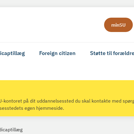
minSU
icaptillæg
Foreign citizen
Støtte til forældr
 SU-kontoret på dit uddannelsessted du skal kontakte med spør
lsesstedets egen hjemmeside.
dicaptillæg