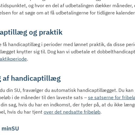
tidspunktet, og hvor en del af udbetalingen dækker måneder, der
lsen for at søge om at få udbetalingerne for tidligere kalender
aptillæg og praktik
 få handicaptillæg i perioder med lønnet praktik, da disse perio
llægget knytter sig til. Dog kan vi udbetale et dobbelthandic
aktikperiode
.
g af handicaptillæg
du din SU, fravælger du automatisk handicaptillægget. Du kan g
eløb i de måneder til den laveste sats –
se satserne for fribel
din sag, hvis du har en indkomst, der tyder på, at du ikke læn
el, hvis du har tjent
over det nedsatte fribeløb
.
i minSU