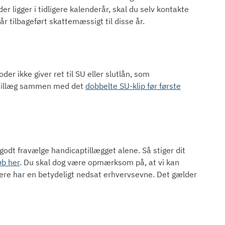
 ligger i tidligere kalenderår, skal du selv kontakte
år tilbageført skattemæssigt til disse år.
der ikke giver ret til SU eller slutlån, som
aptillæg sammen med det
dobbelte SU-klip før første
odt fravælge handicaptillægget alene. Så stiger dit
øb her
. Du skal dog være opmærksom på, at vi kan
gere har en betydeligt nedsat erhvervsevne. Det gælder