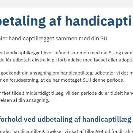
etaling af handicapt
aler handicaptillægget sammen med din SU
er handicaptillægget hver måned sammen med din SU og eventu
du får udbetalt ekstra klip i forbindelse med fødsel eller adopti
r godkendt din ansøgning om handicaptillæg, udbetaler vi det m
er en forudsætning, at du har modtaget SU i denne periode.
 fået tildelt midlertidigt tillæg, vil den periode du er tildelt 
relsen af din ansøgning.
orhold ved udbetaling af handicaptillæg f
taler handicaptillæg, trækker vi skat af tillægget ud fra dit akt