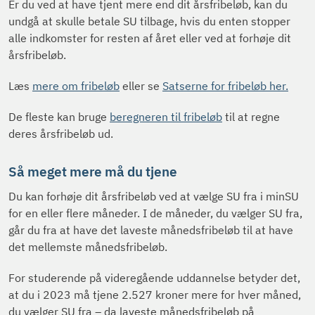
Er du ved at have tjent mere end dit årsfribeløb, kan du
undgå at skulle betale SU tilbage, hvis du enten stopper
alle indkomster for resten af året eller ved at forhøje dit
årsfribeløb.
Læs
mere om fribeløb
eller se
Satserne for fribeløb her.
De fleste kan bruge
beregneren til fribeløb
til at regne
deres årsfribeløb ud.
Så meget mere må du tjene
Du kan forhøje dit årsfribeløb ved at vælge SU fra i minSU
for en eller flere måneder. I de måneder, du vælger SU fra,
går du fra at have det laveste månedsfribeløb til at have
det mellemste månedsfribeløb.
For studerende på videregående uddannelse betyder det,
at du i 2023 må tjene 2.527 kroner mere for hver måned,
du vælger SU fra – da laveste månedsfribeløb på