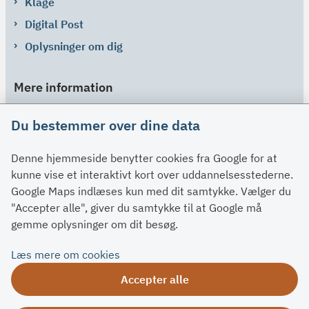
Klage
Digital Post
Oplysninger om dig
Mere information
Links
Du bestemmer over dine data
Om SU
Denne hjemmeside benytter cookies fra Google for at
Spørgsmål og svar
kunne vise et interaktivt kort over uddannelsesstederne.
Kontakt
Google Maps indlæses kun med dit samtykke. Vælger du
Paragraffer
"Accepter alle", giver du samtykke til at Google må
gemme oplysninger om dit besøg.
Om su.dk
Læs mere om cookies
Tilgængelighedserklæring
Accepter alle
Om su.dk