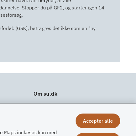
kifter navn. Det betyder, at alle
dannelse. Stopper du på GF2, og starter igen 14
sesforsøg.
sforløb (GSK), betragtes det ikke som en "ny
Om su.dk
Tilgængelighedserklæring
Om su.dk
Accepter alle
Ris og ros
gle Maps indlæses kun med