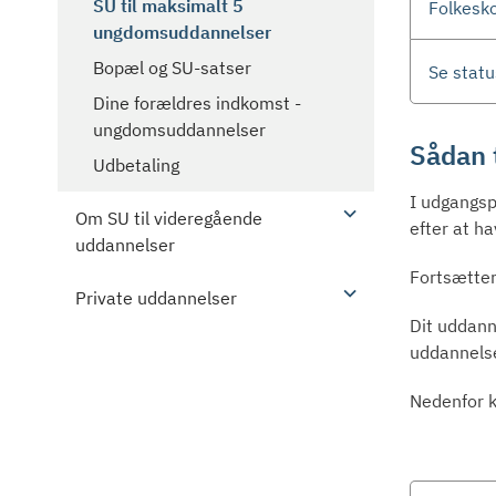
SU til maksimalt 5
Folkesko
ungdomsuddannelser
Bopæl og SU-satser
Se stat
Dine forældres indkomst -
ungdomsuddannelser
Sådan 
Udbetaling
I udgangs
Om SU til videregående
efter at h
uddannelser
Fortsætter
Private uddannelser
Dit uddann
uddannelse
Nedenfor k