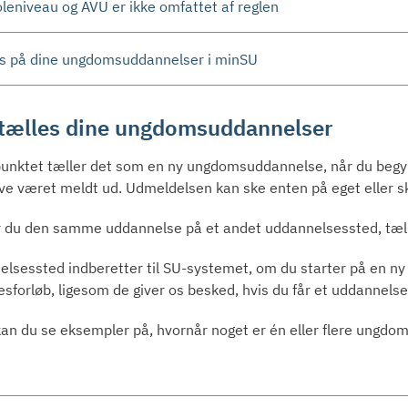
leniveau og AVU er ikke omfattet af reglen
us på dine ungdomsuddannelser i minSU
tælles dine ungdomsuddannelser
punktet tæller det som en ny ungdomsuddannelse, når du beg
ave været meldt ud. Udmeldelsen kan ske enten på eget eller sko
 du den samme uddannelse på et andet uddannelsessted, tæl
elsessted indberetter til SU-systemet, om du starter på en n
sforløb, ligesom de giver os besked, hvis du får et uddannel
an du se eksempler på, hvornår noget er én eller flere ungdo