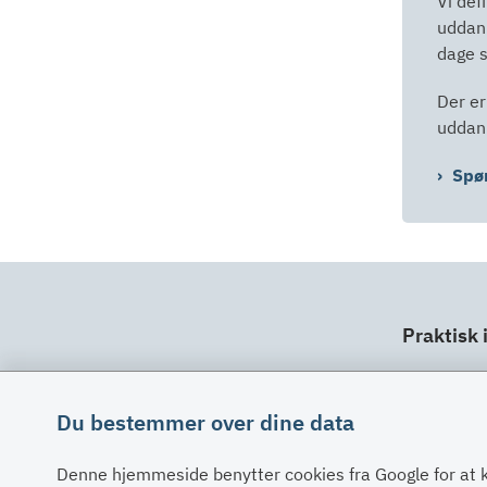
Vi def
uddann
dage 
Der er
uddan
Spø
Praktisk 
Dit ansv
Fuldma
Du bestemmer over dine data
Klage
Denne hjemmeside benytter cookies fra Google for at 
Digital 