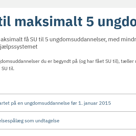
til maksimalt 5 ung
aksimalt få SU til 5 ungdomsuddannelser, med mindre
jælpssystemet
gdomsuddannelser du er begyndt på (og har fået SU til), tæll
 SU til.
artet på en ungdomsuddannelse før 1. januar 2015
lsespålæg som undtagelse