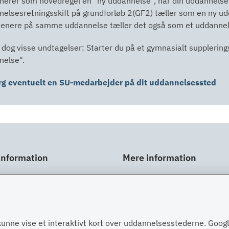
inerer som hovedregel en "ny uddannelse", når din uddannelse s
elsesretningsskift på grundforløb 2(GF2) tæller som en ny ud
senere på samme uddannelse tæller det også som et uddannel
 dog visse undtagelser: Starter du på et gymnasialt supplering
nelse".
rg eventuelt en SU-medarbejder på dit uddannelsessted
information
Mere information
ar
Links
gt
Om SU
Spørgsmål og svar
kunne vise et interaktivt kort over uddannelsesstederne. Goo
Post
Kontakt