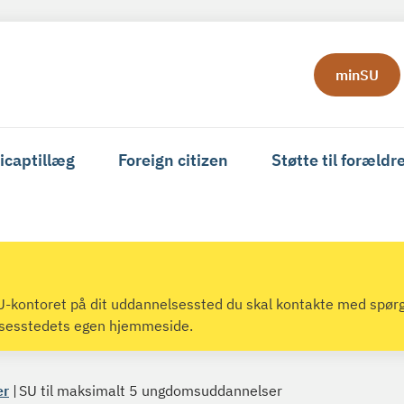
minSU
icaptillæg
Foreign citizen
Støtte til forældr
 SU-kontoret på dit uddannelsessted du skal kontakte med spør
lsesstedets egen hjemmeside.
er
SU til maksimalt 5 ungdomsuddannelser