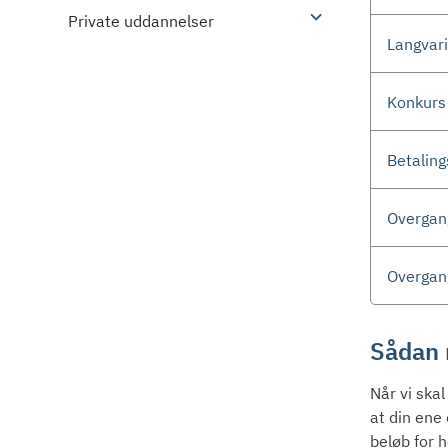
Private uddannelser
Langvar
Konkurs
Betalin
Overgang
Overgang
Sådan 
Når vi skal
at din ene
beløb for h