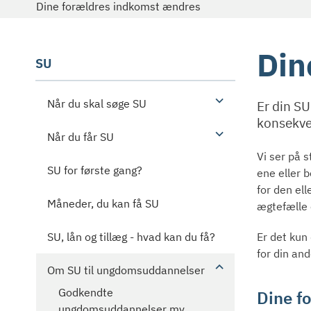
Dine forældres indkomst ændres
Din
SU
Når du skal søge SU
Er din SU
konsekve
Når du får SU
Vi ser på s
SU for første gang?
ene eller 
for den el
Måneder, du kan få SU
ægtefælle 
Er det kun
SU, lån og tillæg - hvad kan du få?
for din an
Om SU til ungdomsuddannelser
Godkendte
Dine f
ungdomsuddannelser mv.