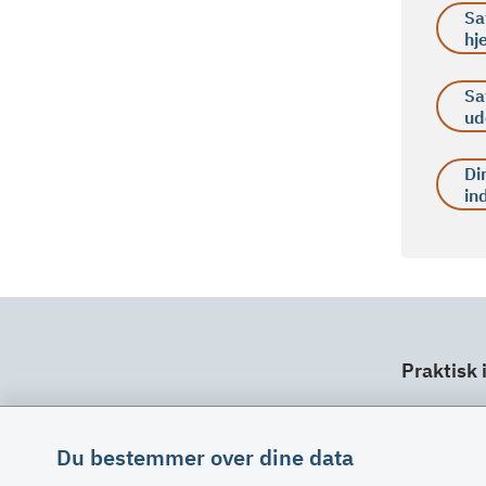
Sa
hj
Sa
ud
Di
in
Praktisk 
Dit ansv
Fuldma
Du bestemmer over dine data
Klage