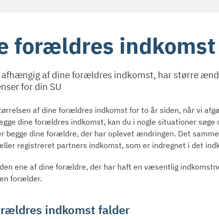
e forældres indkoms
 afhængig af dine forældres indkomst, har større ænd
nser for din SU
tørrelsen af dine forældres indkomst for to år siden, når vi afg
begge dine forældres indkomst, kan du i nogle situationer søge
ler begge dine forældre, der har oplevet ændringen. Det samme 
eller registreret partners indkomst, som er indregnet i det ind
 den ene af dine forældre, der har haft en væsentlig indkomstne
den forælder.
orældres indkomst falder