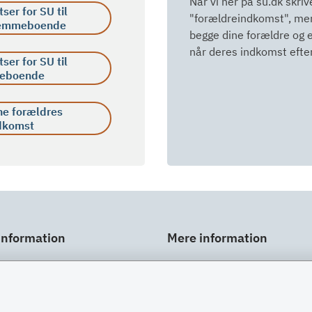
Når vi her på su.dk skri
tser for SU til
"forældreindkomst", men
emmeboende
begge dine forældre og e
når deres indkomst efter
tser for SU til
eboende
ne forældres
dkomst
information
Mere information
ar
Links
gt
Om SU
Spørgsmål og svar