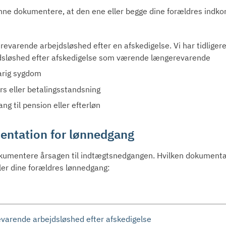
nne dokumentere, at den ene eller begge dine forældres indkomst
revarende arbejdsløshed efter en afskedigelse. Vi har tidlig
dsløshed efter afskedigelse som værende længerevarende
arig sygdom
rs eller betalingsstandsning
ng til pension eller efterløn
ntation for lønnedgang
kumentere årsagen til indtægtsnedgangen. Hvilken dokumentati
eller dine forældres lønnedgang:
varende arbejdsløshed efter afskedigelse