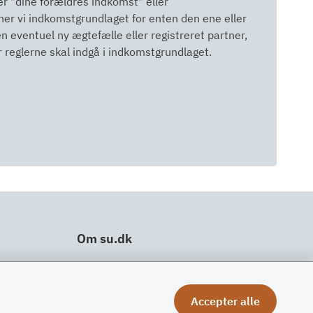
ver "dine forældres indkomst" eller
er vi indkomstgrundlaget for enten den ene eller
n eventuel ny ægtefælle eller registreret partner,
 reglerne skal indgå i indkomstgrundlaget.
Om su.dk
Tilgængelighedserklæring
Om su.dk
Accepter alle
Ris og ros