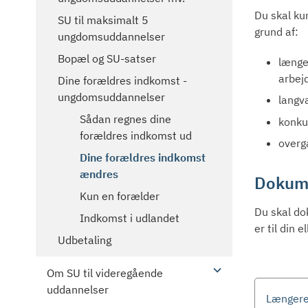
Du skal ku
SU til maksimalt 5
grund af:
ungdomsuddannelser
Bopæl og SU-satser
længe
arbej
Dine forældres indkomst -
ungdomsuddannelser
langv
Sådan regnes dine
konku
forældres indkomst ud
overga
Dine forældres indkomst
ændres
Dokume
Kun en forælder
Du skal do
Indkomst i udlandet
er til din 
Udbetaling
Om SU til videregående
uddannelser
Længere