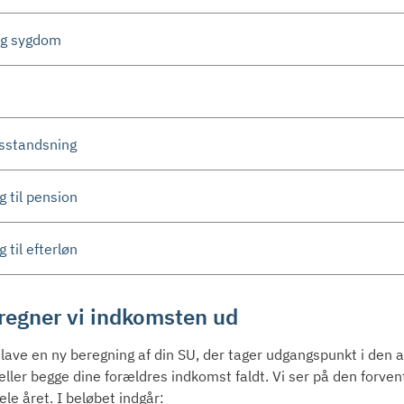
ig sygdom
gsstandsning
 til pension
 til efterløn
regner vi indkomsten ud
 lave en ny beregning af din SU, der tager udgangspunkt i den ak
 eller begge dine forældres indkomst faldt. Vi ser på den forve
ele året. I beløbet indgår: