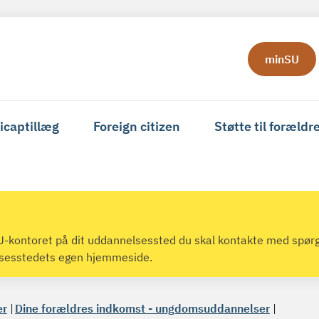
minSU
icaptillæg
Foreign citizen
Støtte til forældr
 SU-kontoret på dit uddannelsessted du skal kontakte med spør
lsesstedets egen hjemmeside.
er
Dine forældres indkomst - ungdomsuddannelser