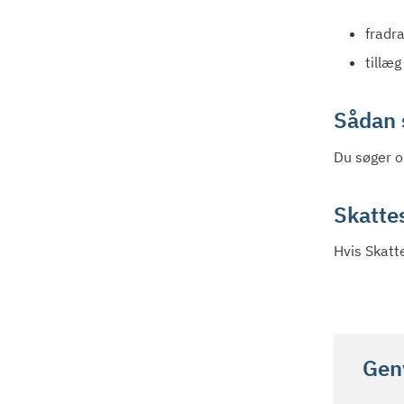
fradr
tillæg
Sådan 
Du søger o
Skatte
Hvis Skatt
Gen