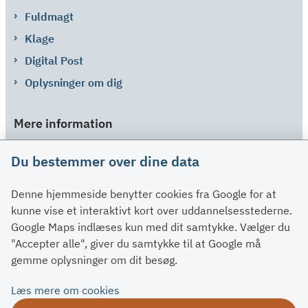
Fuldmagt
Klage
Digital Post
Oplysninger om dig
Mere information
Links
Du bestemmer over dine data
Om SU
Denne hjemmeside benytter cookies fra Google for at
Spørgsmål og svar
kunne vise et interaktivt kort over uddannelsesstederne.
Kontakt
Google Maps indlæses kun med dit samtykke. Vælger du
Paragraffer
"Accepter alle", giver du samtykke til at Google må
gemme oplysninger om dit besøg.
Om su.dk
Læs mere om cookies
Tilgængelighedserklæring